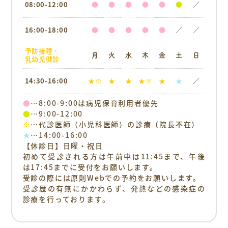
08:00-12:00
●
●
●
●
●
●
／
16:00-18:00
●
●
●
●
●
／
／
予防接種・
月
火
水
木
金
土
日
乳幼児健診
14:30-16:00
★※
★
★
★※
★
★
／
●
…8:00-9:00は病児保育利用者優先
●
…9:00-12:00
※
…代診医師（小児科医師）の診療（院長不在）
★
…14:00-16:00
【休診日】日曜・祝日
初めて受診される方は午前中は11:45まで、
午後
は17:45までに受付をお願いします。
受診の際には原則Webでの予約をお願いします。
受診歴の有無にかかわらず、発熱などの感染症の
診療を行っております。