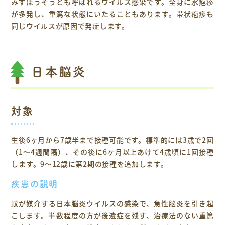
みずぼうそうとも呼ばれるウイルス感染です。全身に水疱疹
が多発し、重篤な状態にいたることもあります。帯状疱疹も
同じウイルスが原因で発症します。
日本脳炎
対象
生後6ヶ月から7歳半まで接種可能です。標準的には3歳で2回
（1～4週間隔）、その後に6ヶ月以上あけて4歳頃に1回接種
します。9～12歳に第2期の接種を追加します。
疾患の説明
蚊が媒介する日本脳炎ウイルスの感染で、急性脳炎を引き起
こします。半数程度の方が後遺症を残す、治療法のない重篤