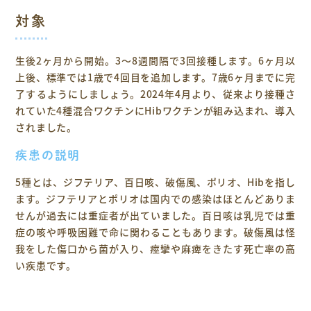
対象
生後2ヶ月から開始。3～8週間隔で3回接種します。6ヶ月以
上後、標準では1歳で4回目を追加します。7歳6ヶ月までに完
了するようにしましょう。2024年4月より、従来より接種さ
れていた4種混合ワクチンにHibワクチンが組み込まれ、導入
されました。
疾患の説明
5種とは、ジフテリア、百日咳、破傷風、ポリオ、Hibを指し
ます。ジフテリアとポリオは国内での感染はほとんどありま
せんが過去には重症者が出ていました。百日咳は乳児では重
症の咳や呼吸困難で命に関わることもあります。破傷風は怪
我をした傷口から菌が入り、痙攣や麻痺をきたす死亡率の高
い疾患です。