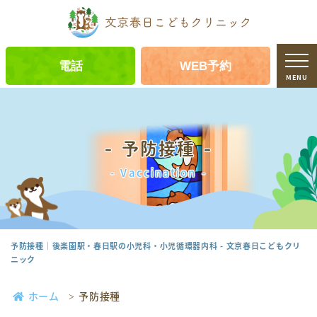
電話
WEB予約
MENU
予防接種
Vaccination
予防接種｜後楽園駅・春日駅の小児科・小児循環器内科 - 文京春日こどもクリ
ニック
ホーム
予防接種